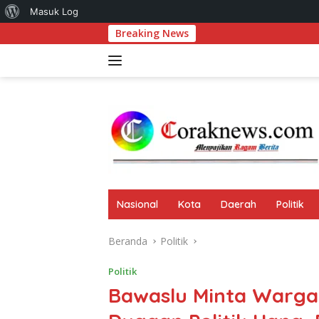
Tentang
Masuk Log
Langsung
Breaking News
Komitmen Perk
WordPress
ke
konten
Nasional
Kota
Daerah
Politik
Beranda
Politik
Politik
Bawaslu Minta Warga