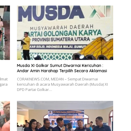
Musda XI Golkar Sumut Diwarnai Kericuhan :
Andar Amin Harahap Terpilih Secara Aklamasi
dmat
CORAKNEWS.COM, MEDAN – Sempat Diwarnai
gara
kericuhan di acara Musyawarah Daerah (Musda) XI
DPD Partai Golkar…