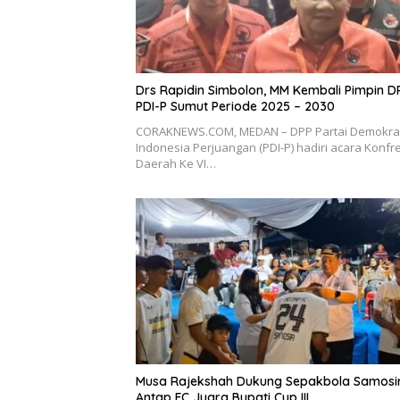
Drs Rapidin Simbolon, MM Kembali Pimpin D
PDI-P Sumut Periode 2025 – 2030
CORAKNEWS.COM, MEDAN – DPP Partai Demokra
Indonesia Perjuangan (PDI-P) hadiri acara Konfr
Daerah Ke VI…
Musa Rajekshah Dukung Sepakbola Samosir
Antap FC Juara Bupati Cup III