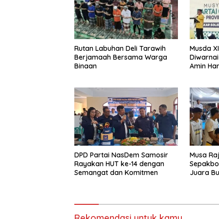
Rutan Labuhan Deli Tarawih
Musda XI
Berjamaah Bersama Warga
Diwarnai
Binaan
Amin Har
Aklamas
DPD Partai NasDem Samosir
Musa Ra
Rayakan HUT ke-14 dengan
Sepakbol
Semangat dan Komitmen
Juara Bup
Rekomendasi untuk kamu