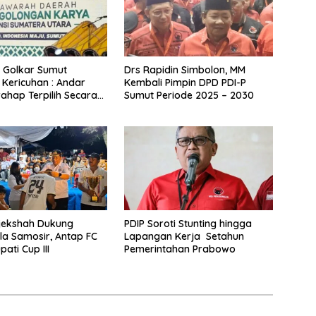
 Golkar Sumut
Drs Rapidin Simbolon, MM
 Kericuhan : Andar
Kembali Pimpin DPD PDI-P
ahap Terpilih Secara
Sumut Periode 2025 – 2030
i
jekshah Dukung
PDIP Soroti Stunting hingga
a Samosir, Antap FC
Lapangan Kerja Setahun
ati Cup III
Pemerintahan Prabowo