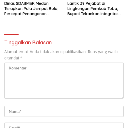
Dinas SDABMBK Medan
Lantik 39 Pejabat di
Terapkan Pola Jemput Bola,
Lingkungan Pemkab Toba,
Percepat Penanganan
Bupati Tekankan Integritas
Infrastruktur hingga Tingkat
dan Inovasi Pelayanan
Kecamatan
Tinggalkan Balasan
Alamat email Anda tidak akan dipublikasikan.
Ruas yang wajib
ditandai
*