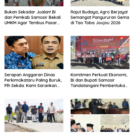
Bukan Sekadar Jualan! BI
Rajut Budaya, Agro Berjaya!
dan Pemkab Samosir Bekali
Semangat Pangururan Gema
UMKM Agar Tembus Pasar
di Tao Toba Joujou 2026
Luas
Serapan Anggaran Dinas
Komitmen Perkuat Ekonomi,
Perkimcikataru Paling Buruk,
BI dan Bupati Samosir
Plh Sekda: Kami Sarankan
Tandatangani Pembentukan
Dievaluasi
Tim Percepatan Ekspor