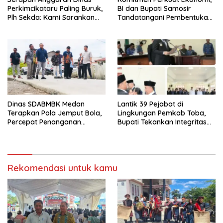
Perkimcikataru Paling Buruk,
BI dan Bupati Samosir
Plh Sekda: Kami Sarankan
Tandatangani Pembentukan
Dievaluasi
Tim Percepatan Ekspor
Dinas SDABMBK Medan
Lantik 39 Pejabat di
Terapkan Pola Jemput Bola,
Lingkungan Pemkab Toba,
Percepat Penanganan
Bupati Tekankan Integritas
Infrastruktur hingga Tingkat
dan Inovasi Pelayanan
Kecamatan
Rekomendasi untuk kamu