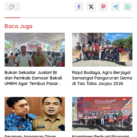
Baca Juga
Bukan Sekadar Jualan! BI
Rajut Budaya, Agro Berjaya!
dan Pemkab Samosir Bekali
Semangat Pangururan Gema
UMKM Agar Tembus Pasar
di Tao Toba Joujou 2026
Luas
Serapan Anggaran Dinas
Komitmen Perkuat Ekonomi,