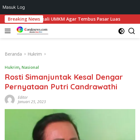
Masuk Log
Langsung
mosir Bekali UMKM Agar Tembus Pasar Luas
Breaking News
Rajut Buda
ke
konten
Beranda
Hukrim
Hukrim
,
Nasional
Rosti Simanjuntak Kesal Dengar
Pernyataan Putri Candrawathi
Editor
Januari 25, 2023