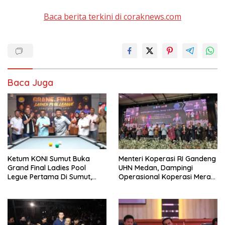
Baca berita terkini di coraknews.com
Baca Juga
Ketum KONI Sumut Buka
Menteri Koperasi RI Gandeng
Grand Final Ladies Pool
UHN Medan, Dampingi
Legue Pertama Di Sumut,
Operasional Koperasi Merah
Hatunggal Bangga pada
Putih Di Sumut
POBSI