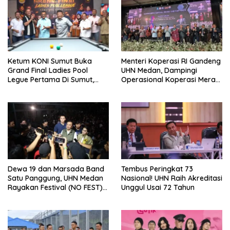
Ketum KONI Sumut Buka
Menteri Koperasi RI Gandeng
Grand Final Ladies Pool
UHN Medan, Dampingi
Legue Pertama Di Sumut,
Operasional Koperasi Merah
Hatunggal Bangga pada
Putih Di Sumut
POBSI
Dewa 19 dan Marsada Band
Tembus Peringkat 73
Satu Panggung, UHN Medan
Nasional! UHN Raih Akreditasi
Rayakan Festival (NO FEST)
Unggul Usai 72 Tahun
2026 dengan Semarak.