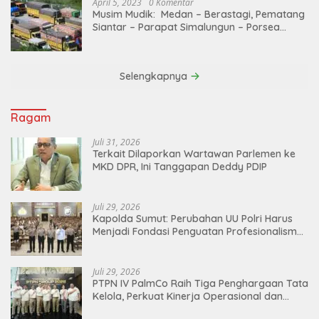
April 5, 2023
0 Komentar
Musim Mudik: Medan – Berastagi, Pematang
Siantar – Parapat Simalungun – Porsea
Angkutan Barang Dibatasi
Selengkapnya
Ragam
Juli 31, 2026
Terkait Dilaporkan Wartawan Parlemen ke
MKD DPR, Ini Tanggapan Deddy PDIP
Juli 29, 2026
Kapolda Sumut: Perubahan UU Polri Harus
Menjadi Fondasi Penguatan Profesionalisme
dan Akuntabilitas Personel
Juli 29, 2026
PTPN IV PalmCo Raih Tiga Penghargaan Tata
Kelola, Perkuat Kinerja Operasional dan
Efisiensi