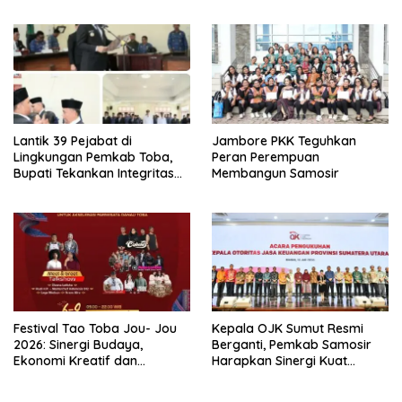
Tim Percepatan Ekspor
Infrastruktur hingga Tingkat
Kecamatan
Lantik 39 Pejabat di
Jambore PKK Teguhkan
Lingkungan Pemkab Toba,
Peran Perempuan
Bupati Tekankan Integritas
Membangun Samosir
dan Inovasi Pelayanan
Festival Tao Toba Jou- Jou
Kepala OJK Sumut Resmi
2026: Sinergi Budaya,
Berganti, Pemkab Samosir
Ekonomi Kreatif dan
Harapkan Sinergi Kuat
Pariwisata Danau Toba
Dorong Ekonomi Daerah