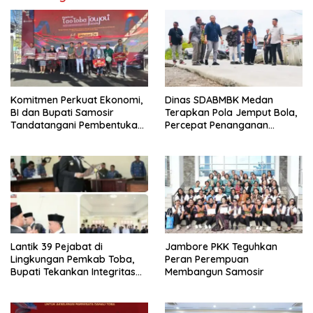
Komitmen Perkuat Ekonomi,
Dinas SDABMBK Medan
BI dan Bupati Samosir
Terapkan Pola Jemput Bola,
Tandatangani Pembentukan
Percepat Penanganan
Tim Percepatan Ekspor
Infrastruktur hingga Tingkat
Kecamatan
Lantik 39 Pejabat di
Jambore PKK Teguhkan
Lingkungan Pemkab Toba,
Peran Perempuan
Bupati Tekankan Integritas
Membangun Samosir
dan Inovasi Pelayanan