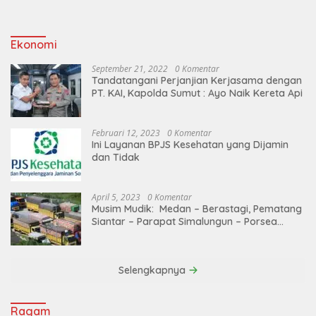
Ekonomi
September 21, 2022
0 Komentar
Tandatangani Perjanjian Kerjasama dengan
PT. KAI, Kapolda Sumut : Ayo Naik Kereta Api
Februari 12, 2023
0 Komentar
Ini Layanan BPJS Kesehatan yang Dijamin
dan Tidak
April 5, 2023
0 Komentar
Musim Mudik: Medan – Berastagi, Pematang
Siantar – Parapat Simalungun – Porsea
Angkutan Barang Dibatasi
Selengkapnya
Ragam