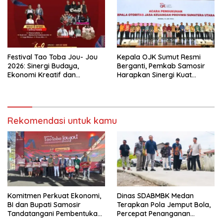
Festival Tao Toba Jou- Jou
Kepala OJK Sumut Resmi
2026: Sinergi Budaya,
Berganti, Pemkab Samosir
Ekonomi Kreatif dan
Harapkan Sinergi Kuat
Pariwisata Danau Toba
Dorong Ekonomi Daerah
Rekomendasi untuk kamu
Komitmen Perkuat Ekonomi,
Dinas SDABMBK Medan
BI dan Bupati Samosir
Terapkan Pola Jemput Bola,
Tandatangani Pembentukan
Percepat Penanganan