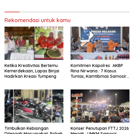
Rekomendasi untuk kamu
Ketika Kreativitas Bertemu
Komitmen Kapolres AKBP
Kemerdekaan, Lapas Binjai
Rina Nirwana : 7 Kasus
Hadirkan Kreasi Tumpeng
Tuntas, Kamtibmas Samosir
Terjaga
Timbulkan Kebisingan
Konser Penutupan FTTJ 2026
Ditengah Masyarakat, Polsek
Meriah : UMKM Samosir