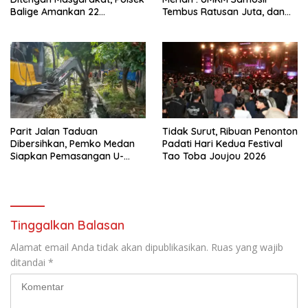
Balige Amankan 22
Tembus Ratusan Juta, dan
Kendaraan Bermotor
Digitalisasi Jadi Kunci
Knalpot Brong
Pertumbuhan
Parit Jalan Taduan
Tidak Surut, Ribuan Penonton
Dibersihkan, Pemko Medan
Padati Hari Kedua Festival
Siapkan Pemasangan U-
Tao Toba Joujou 2026
Ditch pada 2027
Tinggalkan Balasan
Alamat email Anda tidak akan dipublikasikan.
Ruas yang wajib
ditandai
*