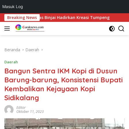
Masuk Log
Langsung
an, Lapas Binjai Hadirkan Kreasi Tumpeng
Breaking News
BTN Gandeng 
ke
konten
Beranda
Daerah
Daerah
Bangun Sentra IKM Kopi di Dusun
Barung-barung, Konsistensi Bupati
Kembalikan Kejayaan Kopi
Sidikalang
Editor
Oktober 11, 2023