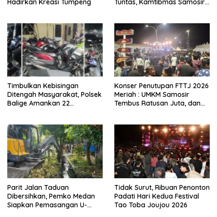
Hadirkan Kreasi Tumpeng
Tuntas, Kamtibmas Samosir
Terjaga
Timbulkan Kebisingan
Konser Penutupan FTTJ 2026
Ditengah Masyarakat, Polsek
Meriah : UMKM Samosir
Balige Amankan 22
Tembus Ratusan Juta, dan
Kendaraan Bermotor
Digitalisasi Jadi Kunci
Knalpot Brong
Pertumbuhan
Parit Jalan Taduan
Tidak Surut, Ribuan Penonton
Dibersihkan, Pemko Medan
Padati Hari Kedua Festival
Siapkan Pemasangan U-
Tao Toba Joujou 2026
Ditch pada 2027