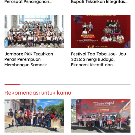
Percepat Penanganan
Bupati Tekankan Integritas
Infrastruktur hingga Tingkat
dan Inovasi Pelayanan
Kecamatan
Jambore PKK Teguhkan
Festival Tao Toba Jou- Jou
Peran Perempuan
2026: Sinergi Budaya,
Membangun Samosir
Ekonomi Kreatif dan
Pariwisata Danau Toba
Rekomendasi untuk kamu