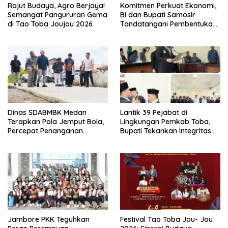
Rajut Budaya, Agro Berjaya!
Komitmen Perkuat Ekonomi,
Semangat Pangururan Gema
BI dan Bupati Samosir
di Tao Toba Joujou 2026
Tandatangani Pembentukan
Tim Percepatan Ekspor
Dinas SDABMBK Medan
Lantik 39 Pejabat di
Terapkan Pola Jemput Bola,
Lingkungan Pemkab Toba,
Percepat Penanganan
Bupati Tekankan Integritas
Infrastruktur hingga Tingkat
dan Inovasi Pelayanan
Kecamatan
Jambore PKK Teguhkan
Festival Tao Toba Jou- Jou