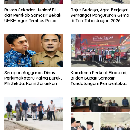
Bukan Sekadar Jualan! BI
Rajut Budaya, Agro Berjaya!
dan Pemkab Samosir Bekali
Semangat Pangururan Gema
UMKM Agar Tembus Pasar
di Tao Toba Joujou 2026
Luas
Serapan Anggaran Dinas
Komitmen Perkuat Ekonomi,
Perkimcikataru Paling Buruk,
BI dan Bupati Samosir
Plh Sekda: Kami Sarankan
Tandatangani Pembentukan
Dievaluasi
Tim Percepatan Ekspor