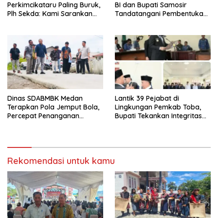
Perkimcikataru Paling Buruk,
BI dan Bupati Samosir
Plh Sekda: Kami Sarankan
Tandatangani Pembentukan
Dievaluasi
Tim Percepatan Ekspor
Dinas SDABMBK Medan
Lantik 39 Pejabat di
Terapkan Pola Jemput Bola,
Lingkungan Pemkab Toba,
Percepat Penanganan
Bupati Tekankan Integritas
Infrastruktur hingga Tingkat
dan Inovasi Pelayanan
Kecamatan
Rekomendasi untuk kamu