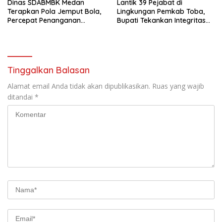
Dinas SDABMBK Medan
Lantik 39 Pejabat di
Terapkan Pola Jemput Bola,
Lingkungan Pemkab Toba,
Percepat Penanganan
Bupati Tekankan Integritas
Infrastruktur hingga Tingkat
dan Inovasi Pelayanan
Kecamatan
Tinggalkan Balasan
Alamat email Anda tidak akan dipublikasikan.
Ruas yang wajib
ditandai
*