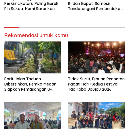
Perkimcikataru Paling Buruk,
BI dan Bupati Samosir
Plh Sekda: Kami Sarankan
Tandatangani Pembentukan
Dievaluasi
Tim Percepatan Ekspor
Rekomendasi untuk kamu
Parit Jalan Taduan
Tidak Surut, Ribuan Penonton
Dibersihkan, Pemko Medan
Padati Hari Kedua Festival
Siapkan Pemasangan U-
Tao Toba Joujou 2026
Ditch pada 2027