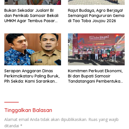
Bukan Sekadar Jualan! BI
Rajut Budaya, Agro Berjaya!
dan Pemkab Samosir Bekali
Semangat Pangururan Gema
UMKM Agar Tembus Pasar
di Tao Toba Joujou 2026
Luas
Serapan Anggaran Dinas
Komitmen Perkuat Ekonomi,
Perkimcikataru Paling Buruk,
BI dan Bupati Samosir
Plh Sekda: Kami Sarankan
Tandatangani Pembentukan
Dievaluasi
Tim Percepatan Ekspor
Tinggalkan Balasan
Alamat email Anda tidak akan dipublikasikan.
Ruas yang wajib
ditandai
*