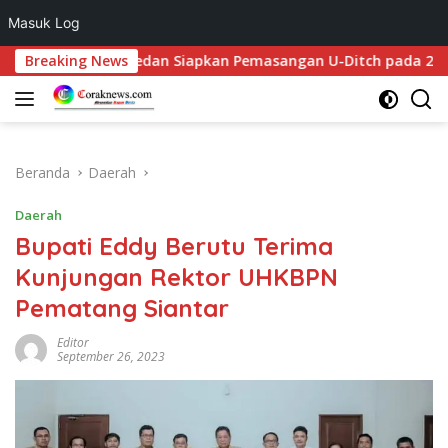
Masuk Log
Langsung
n, Pemko Medan Siapkan Pemasangan U-Ditch pada 2027
Breaking News
ke
konten
Beranda
Daerah
Daerah
Bupati Eddy Berutu Terima
Kunjungan Rektor UHKBPN
Pematang Siantar
Editor
September 26, 2023