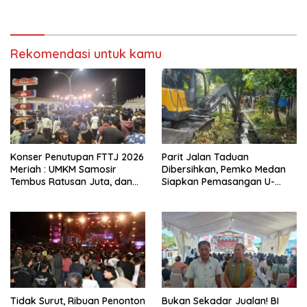
Dievaluasi
Rekomendasi untuk kamu
Konser Penutupan FTTJ 2026
Parit Jalan Taduan
Meriah : UMKM Samosir
Dibersihkan, Pemko Medan
Tembus Ratusan Juta, dan
Siapkan Pemasangan U-
Digitalisasi Jadi Kunci
Ditch pada 2027
Pertumbuhan
Tidak Surut, Ribuan Penonton
Bukan Sekadar Jualan! BI