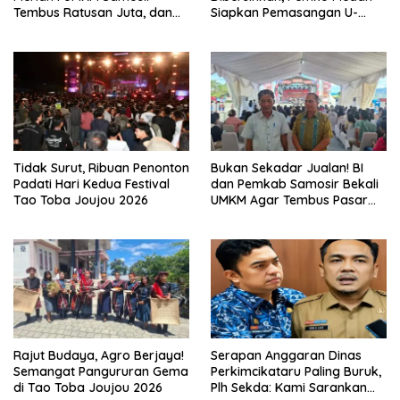
Tembus Ratusan Juta, dan
Siapkan Pemasangan U-
Digitalisasi Jadi Kunci
Ditch pada 2027
Pertumbuhan
Tidak Surut, Ribuan Penonton
Bukan Sekadar Jualan! BI
Padati Hari Kedua Festival
dan Pemkab Samosir Bekali
Tao Toba Joujou 2026
UMKM Agar Tembus Pasar
Luas
Rajut Budaya, Agro Berjaya!
Serapan Anggaran Dinas
Semangat Pangururan Gema
Perkimcikataru Paling Buruk,
di Tao Toba Joujou 2026
Plh Sekda: Kami Sarankan