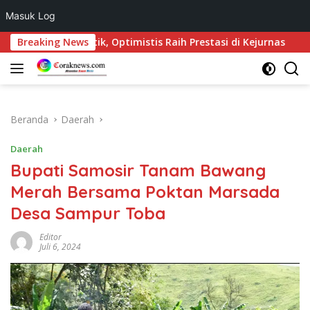
Masuk Log
Langsung
Dilantik, Optimistis Raih Prestasi di Kejurnas
Breaking News
Konser 
ke
konten
Beranda
Daerah
Daerah
Bupati Samosir Tanam Bawang
Merah Bersama Poktan Marsada
Desa Sampur Toba
Editor
Juli 6, 2024