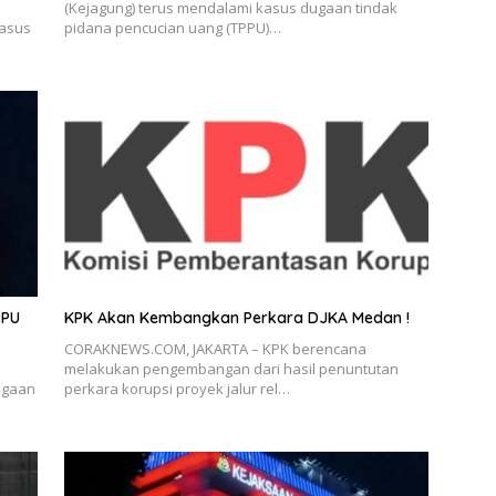
(Kejagung) terus mendalami kasus dugaan tindak
kasus
pidana pencucian uang (TPPU)…
PPU
KPK Akan Kembangkan Perkara DJKA Medan !
CORAKNEWS.COM, JAKARTA – KPK berencana
melakukan pengembangan dari hasil penuntutan
ugaan
perkara korupsi proyek jalur rel…