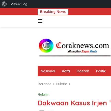
Tentang
Masuk Log
Langsung
Breaking News
Komitmen Perk
WordPress
ke
konten
Nasional
Kota
Daerah
Politik
Beranda
Hukrim
Hukrim
Dakwaan Kasus Irjen 