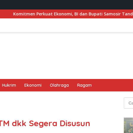
uat Ekonomi, BI dan Bupati Samosir Tandatangani Pembentuk
Hukrim
Ekonomi
Olahraga
Ragam
Cari
untu
TM dkk Segera Disusun