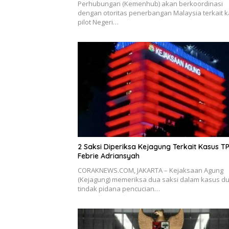
Perhubungan (Kemenhub) akan berkoordinasi
dengan otoritas penerbangan Malaysia terkait 
pilot Negeri…
2 Saksi Diperiksa Kejagung Terkait Kasus T
Febrie Adriansyah
CORAKNEWS.COM, JAKARTA – Kejaksaan Agung
(Kejagung) memeriksa dua saksi dalam kasus d
tindak pidana pencucian…