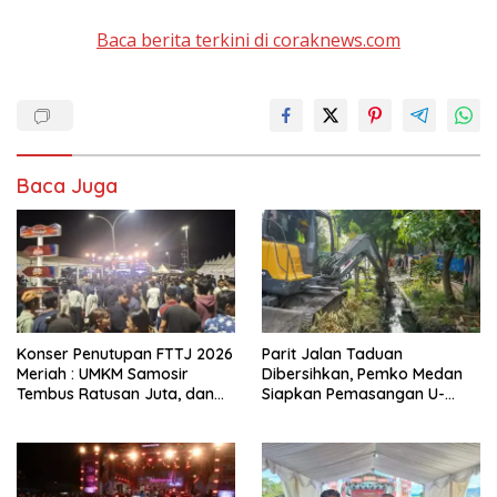
Baca berita terkini di coraknews.com
Baca Juga
Konser Penutupan FTTJ 2026
Parit Jalan Taduan
Meriah : UMKM Samosir
Dibersihkan, Pemko Medan
Tembus Ratusan Juta, dan
Siapkan Pemasangan U-
Digitalisasi Jadi Kunci
Ditch pada 2027
Pertumbuhan