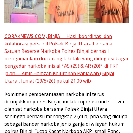
CORAKNEWS.COM, BINJAI
– Hasil koordinasi dan
kolaborasi personil Polsek Binjai Utara bersama
Satuan Reserse Narkoba Polres Binjai berhasil
mengamankan dua orang laki-laki yang diduga sebagai
pengedar narkoba inisial *AS (29) & AR (20)* di TKP
jalan T. Amir Hamzah Kelurahan Pahlawan (Binjai
Utara), Jumat (29/5/26) pukul 21.00 wib.
‎Komitmen pemberantasan narkoba ini terus
ditunjukkan polres Binjai, melalui operasi under cover
oleh sat narkoba bersama Polsek Binjai Utara
sehingga berhasil menangkap 2 (dua) pria yang diduga
sebagai bandar narkoba jenis ganja di wilayah hukum
polres Binjai, “ucap Kasat Narkoba AKP Ismail Pane,