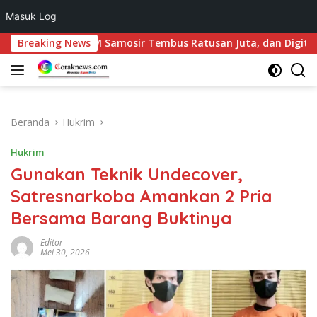
Masuk Log
Langsung
h : UMKM Samosir Tembus Ratusan Juta, dan Digitalisasi Jadi
Breaking News
ke
konten
Beranda
Hukrim
Hukrim
Gunakan Teknik Undecover,
Satresnarkoba Amankan 2 Pria
Bersama Barang Buktinya
Editor
Mei 30, 2026