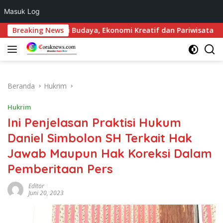
Masuk Log
Langsung
: Sinergi Budaya, Ekonomi Kreatif dan Pariwisata Danau Toba
Breaking News
ke
konten
Beranda
Hukrim
Hukrim
Ini Penjelasan Praktisi Hukum
Daniel Simbolon SH Terkait Hak
Jawab Maupun Hak Koreksi Dalam
Pemberitaan Pers
Editor
Juni 20, 2023