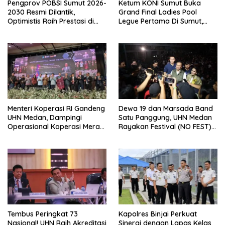
Pengprov POBSI Sumut 2026-
Ketum KONI Sumut Buka
2030 Resmi Dilantik,
Grand Final Ladies Pool
Optimistis Raih Prestasi di
Legue Pertama Di Sumut,
Kejurnas
Hatunggal Bangga pada
POBSI
Menteri Koperasi RI Gandeng
Dewa 19 dan Marsada Band
UHN Medan, Dampingi
Satu Panggung, UHN Medan
Operasional Koperasi Merah
Rayakan Festival (NO FEST)
Putih Di Sumut
2026 dengan Semarak.
Tembus Peringkat 73
Kapolres Binjai Perkuat
Nasional! UHN Raih Akreditasi
Sinergi dengan Lapas Kelas