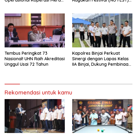
Operasional Koperasi Merah
Rayakan Festival (NO FEST)
Putih Di Sumut
2026 dengan Semarak.
Tembus Peringkat 73
Kapolres Binjai Perkuat
Nasional! UHN Raih Akreditasi
Sinergi dengan Lapas Kelas
Unggul Usai 72 Tahun
IIA Binjai, Dukung Pembinaan
dan Keamanan
Pemasyarakatan
Rekomendasi untuk kamu