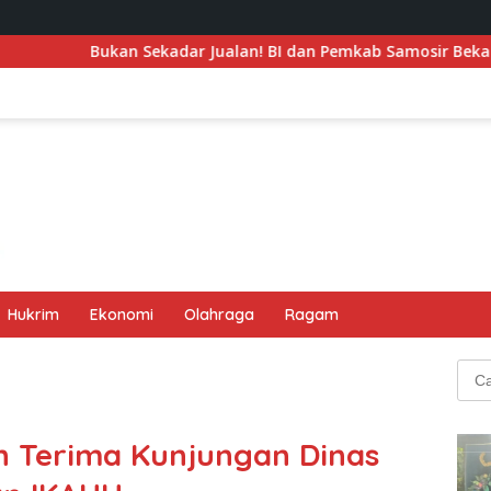
kadar Jualan! BI dan Pemkab Samosir Bekali UMKM Agar Tembu
Hukrim
Ekonomi
Olahraga
Ragam
Cari
untu
n Terima Kunjungan Dinas