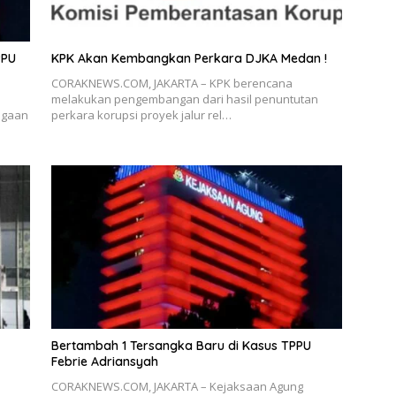
PPU
KPK Akan Kembangkan Perkara DJKA Medan !
CORAKNEWS.COM, JAKARTA – KPK berencana
melakukan pengembangan dari hasil penuntutan
ugaan
perkara korupsi proyek jalur rel…
Bertambah 1 Tersangka Baru di Kasus TPPU
Febrie Adriansyah
CORAKNEWS.COM, JAKARTA – Kejaksaan Agung