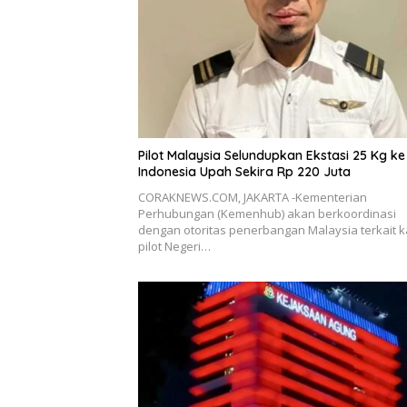
Pilot Malaysia Selundupkan Ekstasi 25 Kg ke
Indonesia Upah Sekira Rp 220 Juta
CORAKNEWS.COM, JAKARTA -Kementerian
Perhubungan (Kemenhub) akan berkoordinasi
dengan otoritas penerbangan Malaysia terkait 
pilot Negeri…