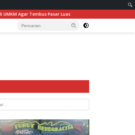
s Pasar Luas
Rajut Budaya, Agro Berjaya! Semangat Pa
k: