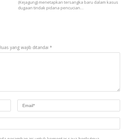
(Kejagung) menetapkan tersangka baru dalam kasus
dugaan tindak pidana pencucian…
Ruas yang wajib ditandai
*
ada peramban ini untuk komentar saya berikutnya.