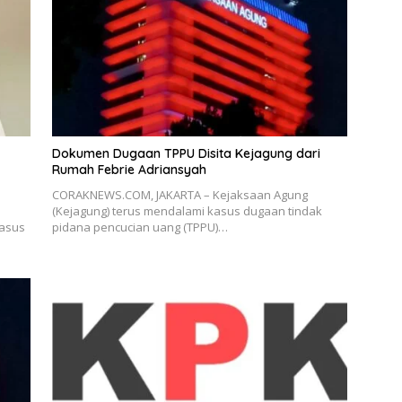
Dokumen Dugaan TPPU Disita Kejagung dari
Rumah Febrie Adriansyah
CORAKNEWS.COM, JAKARTA – Kejaksaan Agung
(Kejagung) terus mendalami kasus dugaan tindak
kasus
pidana pencucian uang (TPPU)…