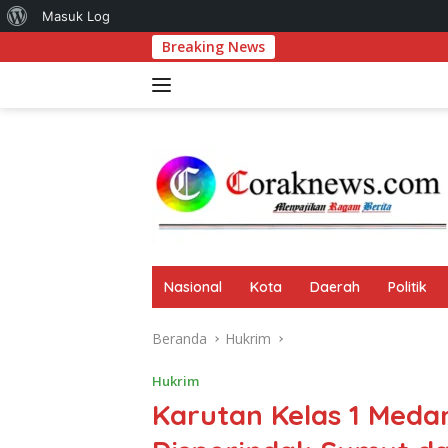
Tentang
Masuk Log
Langsung
Breaking News
Bukan Se
WordPress
ke
konten
Nasional
Kota
Daerah
Politik
Beranda
Hukrim
Hukrim
Karutan Kelas 1 Meda