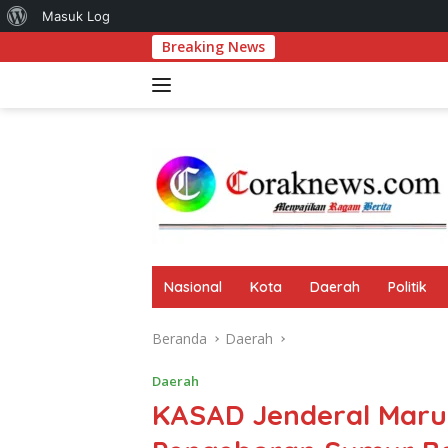
Tentang
Masuk Log
Langsung
Breaking News
WordPress
ke
konten
Nasional
Kota
Daerah
Politik
Beranda
Daerah
Daerah
KASAD Jenderal Marul