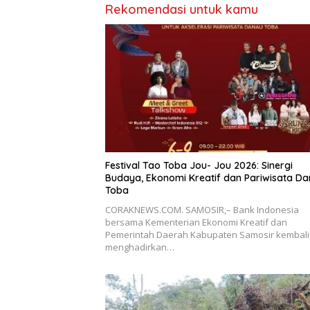
Rekomendasi untuk kamu
Festival Tao Toba Jou- Jou 2026: Sinergi
Budaya, Ekonomi Kreatif dan Pariwisata D
Toba
CORAKNEWS.COM. SAMOSIR,– Bank Indonesia
bersama Kementerian Ekonomi Kreatif dan
Pemerintah Daerah Kabupaten Samosir kembali
menghadirkan…