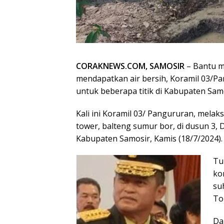
CORAKNEWS.COM, SAMOSIR
– Bantu ma
mendapatkan air bersih, Koramil 03/
untuk beberapa titik di Kabupaten Samo
Kali ini Koramil 03/ Pangururan, me
tower, balteng sumur bor, di dusun 3
Kabupaten Samosir, Kamis (18/7/2024).
Tu
ko
su
To
Da