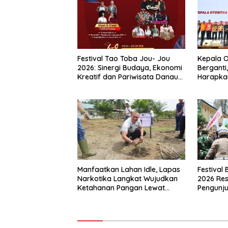
Festival Tao Toba Jou- Jou
Kepala 
2026: Sinergi Budaya, Ekonomi
Berganti
Kreatif dan Pariwisata Danau
Harapkan
Toba
Ekonomi
Manfaatkan Lahan Idle, Lapas
Festival
Narkotika Langkat Wujudkan
2026 Res
Ketahanan Pangan Lewat
Pengunju
Budidaya Hortikultura Pepaya
Bawah P
California