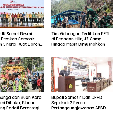
OJK Sumut Resmi
Tim Gabungan Tertibkan PETI
, Pemkab Samosir
di Pegagan Hilir, 47 Camp
 Sinergi Kuat Dorong
Hingga Mesin Dimusnahkan
 Daerah
 Bunga dan Buah Karo
Bupati Samosir Dan DPRD
mi Dibuka, Ribuan
Sepakati 2 Perda :
ng Padati Berastagi di
Pertanggungjawaban APBD
engamanan Ketat
2025 Dan Pengelolaan Sampah