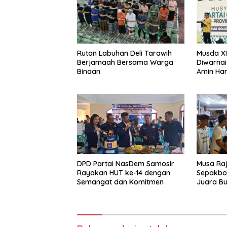
Rutan Labuhan Deli Tarawih
Musda XI
Berjamaah Bersama Warga
Diwarnai
Binaan
Amin Har
Aklamas
DPD Partai NasDem Samosir
Musa Ra
Rayakan HUT ke-14 dengan
Sepakbol
Semangat dan Komitmen
Juara Bup