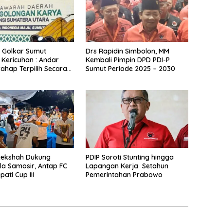
 Golkar Sumut
Drs Rapidin Simbolon, MM
 Kericuhan : Andar
Kembali Pimpin DPD PDI-P
ahap Terpilih Secara
Sumut Periode 2025 – 2030
i
jekshah Dukung
PDIP Soroti Stunting hingga
a Samosir, Antap FC
Lapangan Kerja Setahun
ati Cup III
Pemerintahan Prabowo