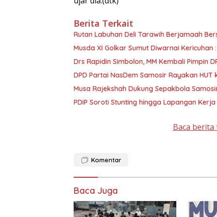
ujar dia.(dtk)
Berita Terkait
Rutan Labuhan Deli Tarawih Berjamaah Be
Musda XI Golkar Sumut Diwarnai Kericuhan 
Drs Rapidin Simbolon, MM Kembali Pimpin D
DPD Partai NasDem Samosir Rayakan HUT 
Musa Rajekshah Dukung Sepakbola Samosir, 
PDIP Soroti Stunting hingga Lapangan Ker
Baca berita 
Komentar
Baca Juga