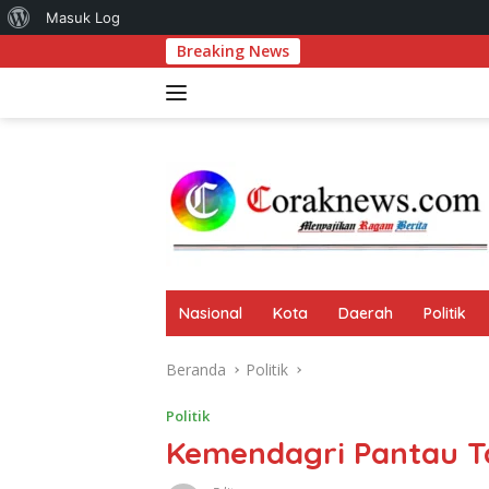
Tentang
Masuk Log
Langsung
Breaking News
Jambore PK
WordPress
ke
konten
Nasional
Kota
Daerah
Politik
Beranda
Politik
Politik
Kemendagri Pantau T