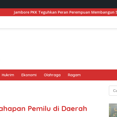
K Teguhkan Peran Perempuan Membangun Samosir
Fes
Hukrim
Ekonomi
Olahraga
Ragam
Cari
untu
ahapan Pemilu di Daerah