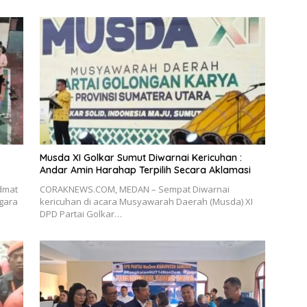
Musda XI Golkar Sumut Diwarnai Kericuhan :
Andar Amin Harahap Terpilih Secara Aklamasi
dmat
CORAKNEWS.COM, MEDAN – Sempat Diwarnai
gara
kericuhan di acara Musyawarah Daerah (Musda) XI
DPD Partai Golkar…