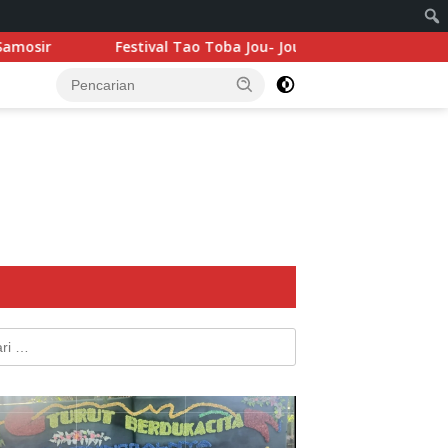
tival Tao Toba Jou- Jou 2026: Sinergi Budaya, Ekonomi Kreatif 
k: