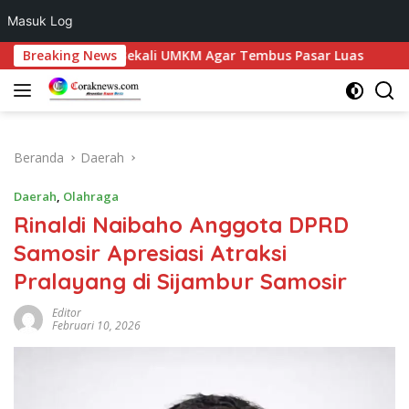
Masuk Log
Langsung
mosir Bekali UMKM Agar Tembus Pasar Luas
Breaking News
Rajut Buda
ke
konten
Beranda
Daerah
Daerah
,
Olahraga
Rinaldi Naibaho Anggota DPRD
Samosir Apresiasi Atraksi
Pralayang di Sijambur Samosir
Editor
Februari 10, 2026