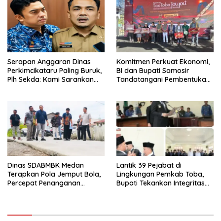
Serapan Anggaran Dinas
Komitmen Perkuat Ekonomi,
Perkimcikataru Paling Buruk,
BI dan Bupati Samosir
Plh Sekda: Kami Sarankan
Tandatangani Pembentukan
Dievaluasi
Tim Percepatan Ekspor
Dinas SDABMBK Medan
Lantik 39 Pejabat di
Terapkan Pola Jemput Bola,
Lingkungan Pemkab Toba,
Percepat Penanganan
Bupati Tekankan Integritas
Infrastruktur hingga Tingkat
dan Inovasi Pelayanan
Kecamatan