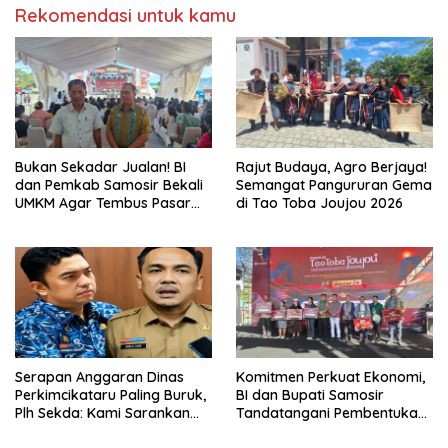
Rekomendasi untuk kamu
Bukan Sekadar Jualan! BI
Rajut Budaya, Agro Berjaya!
dan Pemkab Samosir Bekali
Semangat Pangururan Gema
UMKM Agar Tembus Pasar
di Tao Toba Joujou 2026
Luas
Serapan Anggaran Dinas
Komitmen Perkuat Ekonomi,
Perkimcikataru Paling Buruk,
BI dan Bupati Samosir
Plh Sekda: Kami Sarankan
Tandatangani Pembentukan
Dievaluasi
Tim Percepatan Ekspor