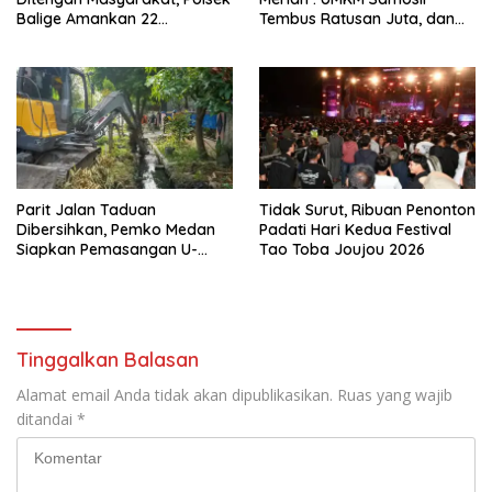
Balige Amankan 22
Tembus Ratusan Juta, dan
Kendaraan Bermotor
Digitalisasi Jadi Kunci
Knalpot Brong
Pertumbuhan
Parit Jalan Taduan
Tidak Surut, Ribuan Penonton
Dibersihkan, Pemko Medan
Padati Hari Kedua Festival
Siapkan Pemasangan U-
Tao Toba Joujou 2026
Ditch pada 2027
Tinggalkan Balasan
Alamat email Anda tidak akan dipublikasikan.
Ruas yang wajib
ditandai
*