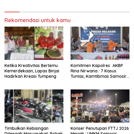
Rekomendasi untuk kamu
Ketika Kreativitas Bertemu
Komitmen Kapolres AKBP
Kemerdekaan, Lapas Binjai
Rina Nirwana : 7 Kasus
Hadirkan Kreasi Tumpeng
Tuntas, Kamtibmas Samosir
Terjaga
Timbulkan Kebisingan
Konser Penutupan FTTJ 2026
Ditengah Masyarakat, Polsek
Meriah : UMKM Samosir