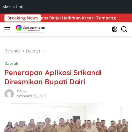
Masuk Log
Langsung
ekaan, Lapas Binjai Hadirkan Kreasi Tumpeng
Breaking News
BTN Gand
ke
konten
Beranda
Daerah
Daerah
Penerapan Aplikasi Srikandi
Diresmikan Bupati Dairi
Editor
Desember 19, 2023