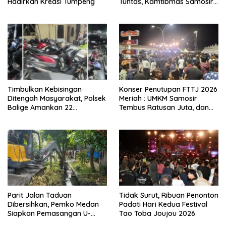
Hadirkan Kreasi Tumpeng
Tuntas, Kamtibmas Samosir
Terjaga
Timbulkan Kebisingan
Konser Penutupan FTTJ 2026
Ditengah Masyarakat, Polsek
Meriah : UMKM Samosir
Balige Amankan 22
Tembus Ratusan Juta, dan
Kendaraan Bermotor
Digitalisasi Jadi Kunci
Knalpot Brong
Pertumbuhan
Parit Jalan Taduan
Tidak Surut, Ribuan Penonton
Dibersihkan, Pemko Medan
Padati Hari Kedua Festival
Siapkan Pemasangan U-
Tao Toba Joujou 2026
Ditch pada 2027