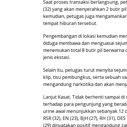
Saat proses transaksi berlangsung, p
(32) yang akan menyerahkan 2 butir pi
kemudian, petugas juga mengamankan F
tempat hiburan tersebut.
Pengembangan di lokasi kemudian meng
diduga membawa dan menguasai sejumlah
menemukan total 8 butir pil berwarna
jenis ekstasi.
Selain itu, petugas turut menyita seju
klip, tisu pembungkus, serta sebuah va
mengandung narkotika dan akan menjal
Lanjut Kasat, Tidak berhenti sampai d
terhadap para pengunjung yang berada d
urine awal menunjukkan sebanyak 12 ora
RSR (32), EN (23), BJH (27), RH (31), DES
(29) dinyatakan positif mengandung z