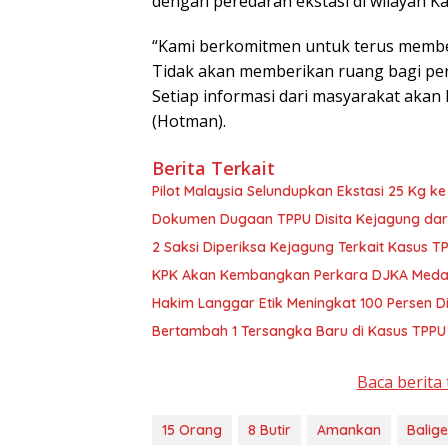
dengan peredaran ekstasi di wilayah K
“Kami berkomitmen untuk terus membe
Tidak akan memberikan ruang bagi per
Setiap informasi dari masyarakat akan 
(Hotman).
Berita Terkait
Pilot Malaysia Selundupkan Ekstasi 25 Kg k
Dokumen Dugaan TPPU Disita Kejagung dar
2 Saksi Diperiksa Kejagung Terkait Kasus T
KPK Akan Kembangkan Perkara DJKA Meda
Hakim Langgar Etik Meningkat 100 Persen D
Bertambah 1 Tersangka Baru di Kasus TPPU
Baca berita 
15 Orang
8 Butir
Amankan
Balige