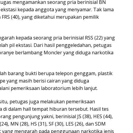
etugas mengamankan seorang pria berinisial BN
l ekstasi kepada anggota yang menyamar. Tak lama
RS (40), yang diketahui merupakan pemilik
arah kepada seorang pria berinisial RSS (22) yang
 pil ekstasi. Dari hasil penggeledahan, petugas
 oranye berlambang Moncler yang diduga narkotika
mlah barang bukti berupa telepon genggam, plastik
pe yang masih berisi cairan yang diduga
ani pemeriksaan laboratorium lebih lanjut.
i situ, petugas juga melakukan pemeriksaan
i dalam hall tempat hiburan tersebut. Hasil tes
ng pengunjung yakni, berinisial JS (38), HES (44),
 (24), MN (28), HS (31), SF (30), LES (26), dan SDM
at yang mengarah pada penggunaan narkotika jenis