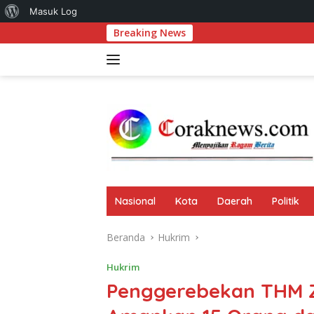
Tentang
Masuk Log
Langsung
Breaking News
Komitmen Pe
WordPress
ke
konten
Nasional
Kota
Daerah
Politik
Beranda
Hukrim
Hukrim
Penggerebekan THM Zi