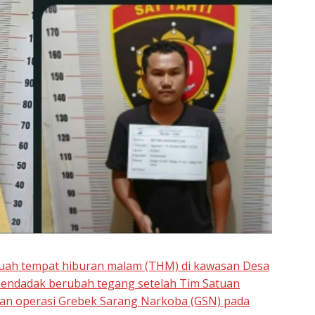
uah tempat hiburan malam (THM) di kawasan Desa
mendadak berubah tegang setelah Tim Satuan
an operasi Grebek Sarang Narkoba (GSN) pada