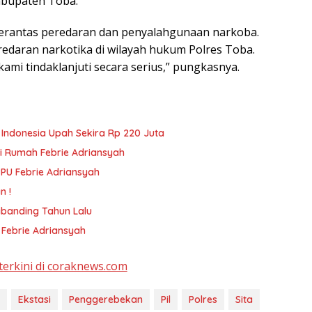
abupaten Toba.
rantas peredaran dan penyalahgunaan narkoba.
edaran narkotika di wilayah hukum Polres Toba.
kami tindaklanjuti secara serius,” pungkasnya.
e Indonesia Upah Sekira Rp 220 Juta
i Rumah Febrie Adriansyah
PPU Febrie Adriansyah
n !
ibanding Tahun Lalu
 Febrie Adriansyah
terkini di coraknews.com
Ekstasi
Penggerebekan
Pil
Polres
Sita