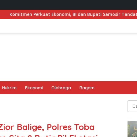
rkuat Ekonomi, BI dan Bupati Samosir Tandatangani Pembentu
Hukrim
Ekonomi
Olahraga
Ragam
Cari
untu
or Balige, Polres Toba