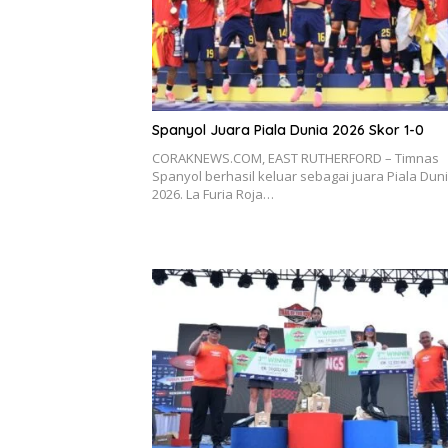
Spanyol Juara Piala Dunia 2026 Skor 1-0
CORAKNEWS.COM, EAST RUTHERFORD – Timnas
Spanyol berhasil keluar sebagai juara Piala Dun
2026. La Furia Roja…