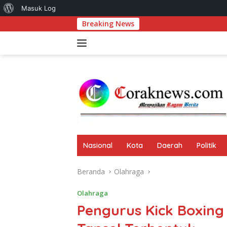
Tentang
Masuk Log
Langsung
Breaking News
Komitmen Perkua
WordPress
ke
konten
Nasional
Kota
Daerah
Politik
Beranda
Olahraga
Olahraga
Pengurus Kick Boxin