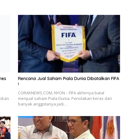
mes
Rencana Jual Saham Piala Dunia Dibatalkan FIFA
!
CORAKNEWS.COM, NYON – FIFA akhirnya batal
apkan
menjual saham Piala Dunia. Penolakan keras dari
banyak anggotanya jadi…