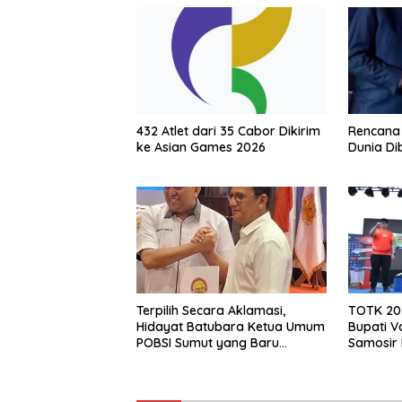
432 Atlet dari 35 Cabor Dikirim
Rencana 
ke Asian Games 2026
Dunia Dib
Terpilih Secara Aklamasi,
TOTK 202
Hidayat Batubara Ketua Umum
Bupati V
POBSI Sumut yang Baru
Samosir 
Periode 2026 – 2030
Tourism 