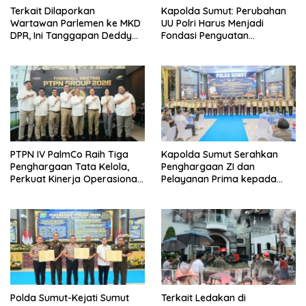
Terkait Dilaporkan
Kapolda Sumut: Perubahan
Wartawan Parlemen ke MKD
UU Polri Harus Menjadi
DPR, Ini Tanggapan Deddy
Fondasi Penguatan
PDIP
Profesionalisme dan
Akuntabilitas Personel
PTPN IV PalmCo Raih Tiga
Kapolda Sumut Serahkan
Penghargaan Tata Kelola,
Penghargaan ZI dan
Perkuat Kinerja Operasional
Pelayanan Prima kepada
dan Efisiensi
Satker Berprestasi
Polda Sumut-Kejati Sumut
Terkait Ledakan di