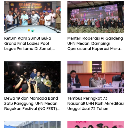
Ketum KONI Sumut Buka
Menteri Koperasi RI Gandeng
Grand Final Ladies Pool
UHN Medan, Dampingi
Legue Pertama Di Sumut,
Operasional Koperasi Merah
Hatunggal Bangga pada
Putih Di Sumut
POBSI
Dewa 19 dan Marsada Band
Tembus Peringkat 73
Satu Panggung, UHN Medan
Nasional! UHN Raih Akreditasi
Rayakan Festival (NO FEST)
Unggul Usai 72 Tahun
2026 dengan Semarak.