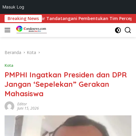
Masuk Log
Langsung
Samosir Tandatangani Pembentukan Tim Percepatan Ekspor
Breaking News
ke
konten
Beranda
Kota
Kota
PMPHI Ingatkan Presiden dan DPR
Jangan ‘Sepelekan” Gerakan
Mahasiswa
Editor
Juni 15, 2026