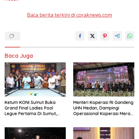
Baca berita terkini di coraknews.com
Baca Juga
Ketum KONI Sumut Buka
Menteri Koperasi RI Gandeng
Grand Final Ladies Pool
UHN Medan, Dampingi
Legue Pertama Di Sumut,
Operasional Koperasi Merah
Hatunggal Bangga pada
Putih Di Sumut
POBSI