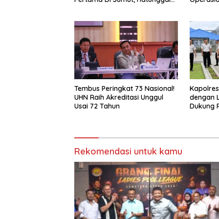
Bangga pada POBSI
Putih Di
Tembus Peringkat 73 Nasional!
Kapolres 
UHN Raih Akreditasi Unggul
dengan La
Usai 72 Tahun
Dukung 
Keamana
Rekomendasi untuk kamu