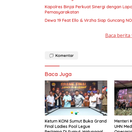
Kapolres Binjai Perkuat Sinergi dengan Lap
Pemasyarakatan
Dewa 19 Feat Ello & Virzha Siap Guncang N
Baca berita 
Komentar
Baca Juga
Ketum KONI Sumut Buka Grand
Menteri 
Final Ladies Pool Legue
UHN Med
Pertama Di Sumut, Hatunggal
Operasio