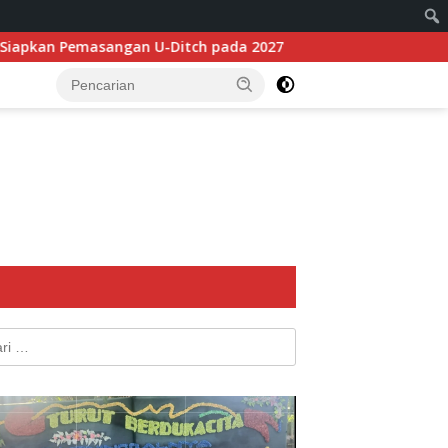
itch pada 2027
Tidak Surut, Ribuan Penonton Padati H
k: