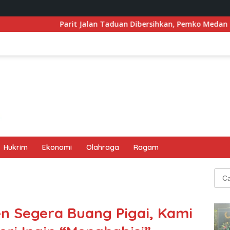
alan Taduan Dibersihkan, Pemko Medan Siapkan Pemasangan U-D
Hukrim
Ekonomi
Olahraga
Ragam
Cari
untu
en Segera Buang Pigai, Kami