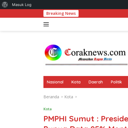
Tentang
Masuk Log
Langsung
Breaking News
Parit J
WordPress
ke
konten
Nasional
Kota
Daerah
Politik
Beranda
Kota
Kota
PMPHI Sumut : Presid