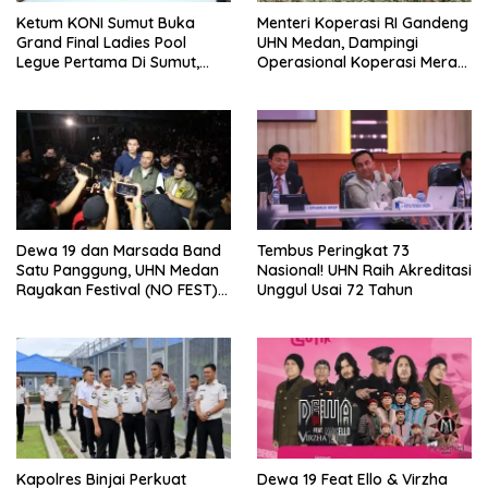
Ketum KONI Sumut Buka
Menteri Koperasi RI Gandeng
Grand Final Ladies Pool
UHN Medan, Dampingi
Legue Pertama Di Sumut,
Operasional Koperasi Merah
Hatunggal Bangga pada
Putih Di Sumut
POBSI
Dewa 19 dan Marsada Band
Tembus Peringkat 73
Satu Panggung, UHN Medan
Nasional! UHN Raih Akreditasi
Rayakan Festival (NO FEST)
Unggul Usai 72 Tahun
2026 dengan Semarak.
Kapolres Binjai Perkuat
Dewa 19 Feat Ello & Virzha