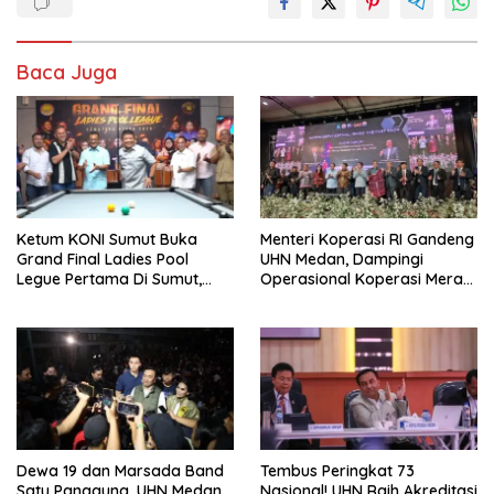
Baca Juga
Ketum KONI Sumut Buka
Menteri Koperasi RI Gandeng
Grand Final Ladies Pool
UHN Medan, Dampingi
Legue Pertama Di Sumut,
Operasional Koperasi Merah
Hatunggal Bangga pada
Putih Di Sumut
POBSI
Dewa 19 dan Marsada Band
Tembus Peringkat 73
Satu Panggung, UHN Medan
Nasional! UHN Raih Akreditasi