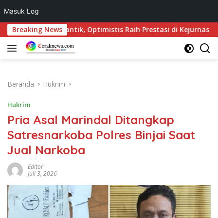
Masuk Log
Langsung
smi Dilantik, Optimistis Raih Prestasi di Kejurnas
Breaking News
Kon
ke
konten
Beranda
Hukrim
Hukrim
Pria Asal Marindal Ditangkap
Satresnarkoba Polres Binjai Saat
Jual Narkoba
Editor
Juli 3, 2026