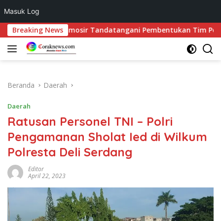
Masuk Log
Langsung
n Bupati Samosir Tandatangani Pembentukan Tim Percepatan 
Breaking News
ke
konten
Beranda
Daerah
Daerah
Ratusan Personel TNI – Polri
Pengamanan Sholat Ied di Wilkum
Polresta Deli Serdang
Editor
April 22, 2023