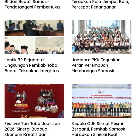
BI dan Bupati Samosir
Terapkan Pola Jemput Bola,
Tandatangani Pembentukan
Percepat Penanganan
Tim Percepatan Ekspor
Infrastruktur hingga Tingkat
Kecamatan
Lantik 39 Pejabat di
Jambore PKK Teguhkan
Lingkungan Pemkab Toba,
Peran Perempuan
Bupati Tekankan Integritas
Membangun Samosir
dan Inovasi Pelayanan
Festival Tao Toba Jou- Jou
Kepala OJK Sumut Resmi
2026: Sinergi Budaya,
Berganti, Pemkab Samosir
Ekonomi Kreatif dan
Harapkan Sinergi Kuat