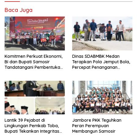
Baca Juga
Komitmen Perkuat Ekonomi,
Dinas SDABMBK Medan
BI dan Bupati Samosir
Terapkan Pola Jemput Bola,
Tandatangani Pembentukan
Percepat Penanganan
Tim Percepatan Ekspor
Infrastruktur hingga Tingkat
Kecamatan
Lantik 39 Pejabat di
Jambore PKK Teguhkan
Lingkungan Pemkab Toba,
Peran Perempuan
Bupati Tekankan Integritas
Membangun Samosir
dan Inovasi Pelayanan