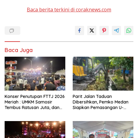
Baca berita terkini di coraknews.com
Baca Juga
Konser Penutupan FTTJ 2026
Parit Jalan Taduan
Meriah : UMKM Samosir
Dibersihkan, Pemko Medan
Tembus Ratusan Juta, dan
Siapkan Pemasangan U-
Digitalisasi Jadi Kunci
Ditch pada 2027
Pertumbuhan