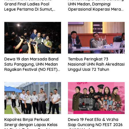
Grand Final Ladies Pool
UHN Medan, Dampingi
Legue Pertama Di Sumut,
Operasional Koperasi Merah
Hatunggal Bangga pada
Putih Di Sumut
POBSI
Dewa 19 dan Marsada Band
Tembus Peringkat 73
Satu Panggung, UHN Medan
Nasional! UHN Raih Akreditasi
Rayakan Festival (NO FEST)
Unggul Usai 72 Tahun
2026 dengan Semarak.
Kapolres Binjai Perkuat
Dewa 19 Feat Ello & Virzha
Sinergi dengan Lapas Kelas
Siap Guncang NO FEST 2026