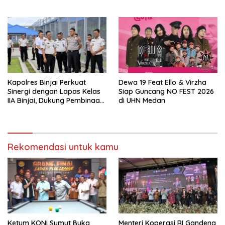
2026 dengan Semarak.
Kapolres Binjai Perkuat
Dewa 19 Feat Ello & Virzha
Sinergi dengan Lapas Kelas
Siap Guncang NO FEST 2026
IIA Binjai, Dukung Pembinaan
di UHN Medan
dan Keamanan
Pemasyarakatan
Rekomendasi untuk kamu
Ketum KONI Sumut Buka
Menteri Koperasi RI Gandeng