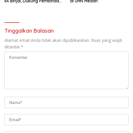
IIA Binjai, Dukung Pembinaan
di UHN Medan
dan Keamanan
Pemasyarakatan
Tinggalkan Balasan
Alamat email Anda tidak akan dipublikasikan.
Ruas yang wajib
ditandai
*