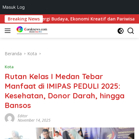
Masuk Log
Langsung
ou 2026: Sinergi Budaya, Ekonomi Kreatif dan Pariwisata Danau
Breaking News
ke
konten
Beranda
Kota
Kota
Rutan Kelas I Medan Tebar
Manfaat di IMIPAS PEDULI 2025:
Kesehatan, Donor Darah, hingga
Bansos
Editor
November 14, 2025