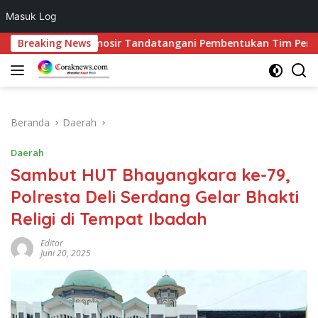
Masuk Log
Langsung
upati Samosir Tandatangani Pembentukan Tim Percepatan Eks
Breaking News
ke
konten
Beranda
Daerah
Daerah
Sambut HUT Bhayangkara ke-79,
Polresta Deli Serdang Gelar Bhakti
Religi di Tempat Ibadah
Editor
Juni 20, 2025