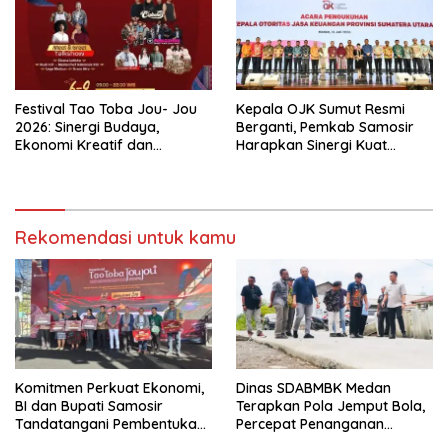
Festival Tao Toba Jou- Jou
Kepala OJK Sumut Resmi
2026: Sinergi Budaya,
Berganti, Pemkab Samosir
Ekonomi Kreatif dan
Harapkan Sinergi Kuat
Pariwisata Danau Toba
Dorong Ekonomi Daerah
Rekomendasi untuk kamu
Komitmen Perkuat Ekonomi,
Dinas SDABMBK Medan
BI dan Bupati Samosir
Terapkan Pola Jemput Bola,
Tandatangani Pembentukan
Percepat Penanganan
Tim Percepatan Ekspor
Infrastruktur hingga Tingkat