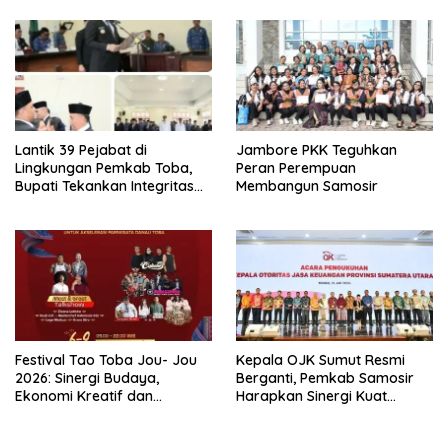
Kecamatan
Lantik 39 Pejabat di
Jambore PKK Teguhkan
Lingkungan Pemkab Toba,
Peran Perempuan
Bupati Tekankan Integritas
Membangun Samosir
dan Inovasi Pelayanan
Festival Tao Toba Jou- Jou
Kepala OJK Sumut Resmi
2026: Sinergi Budaya,
Berganti, Pemkab Samosir
Ekonomi Kreatif dan
Harapkan Sinergi Kuat
Pariwisata Danau Toba
Dorong Ekonomi Daerah