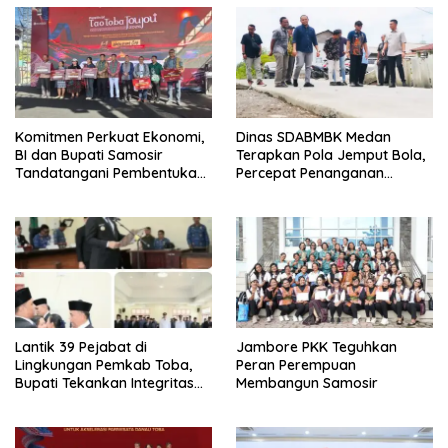
Komitmen Perkuat Ekonomi,
Dinas SDABMBK Medan
BI dan Bupati Samosir
Terapkan Pola Jemput Bola,
Tandatangani Pembentukan
Percepat Penanganan
Tim Percepatan Ekspor
Infrastruktur hingga Tingkat
Kecamatan
Lantik 39 Pejabat di
Jambore PKK Teguhkan
Lingkungan Pemkab Toba,
Peran Perempuan
Bupati Tekankan Integritas
Membangun Samosir
dan Inovasi Pelayanan