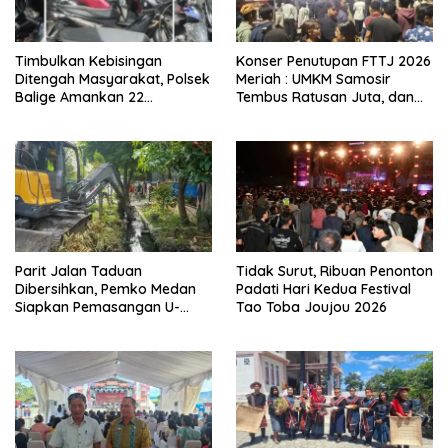
Timbulkan Kebisingan
Konser Penutupan FTTJ 2026
Ditengah Masyarakat, Polsek
Meriah : UMKM Samosir
Balige Amankan 22
Tembus Ratusan Juta, dan
Kendaraan Bermotor
Digitalisasi Jadi Kunci
Knalpot Brong
Pertumbuhan
Parit Jalan Taduan
Tidak Surut, Ribuan Penonton
Dibersihkan, Pemko Medan
Padati Hari Kedua Festival
Siapkan Pemasangan U-
Tao Toba Joujou 2026
Ditch pada 2027