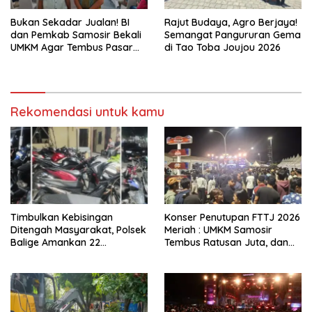
Bukan Sekadar Jualan! BI
Rajut Budaya, Agro Berjaya!
dan Pemkab Samosir Bekali
Semangat Pangururan Gema
UMKM Agar Tembus Pasar
di Tao Toba Joujou 2026
Luas
Rekomendasi untuk kamu
Timbulkan Kebisingan
Konser Penutupan FTTJ 2026
Ditengah Masyarakat, Polsek
Meriah : UMKM Samosir
Balige Amankan 22
Tembus Ratusan Juta, dan
Kendaraan Bermotor
Digitalisasi Jadi Kunci
Knalpot Brong
Pertumbuhan