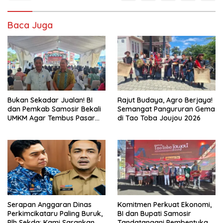
Baca Juga
Bukan Sekadar Jualan! BI
Rajut Budaya, Agro Berjaya!
dan Pemkab Samosir Bekali
Semangat Pangururan Gema
UMKM Agar Tembus Pasar
di Tao Toba Joujou 2026
Luas
Serapan Anggaran Dinas
Komitmen Perkuat Ekonomi,
Perkimcikataru Paling Buruk,
BI dan Bupati Samosir
Plh Sekda: Kami Sarankan
Tandatangani Pembentukan