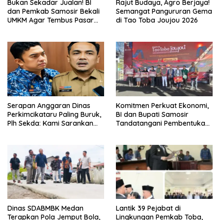
Bukan Sekadar Jualan! BI
Rajut Budaya, Agro Berjaya!
dan Pemkab Samosir Bekali
Semangat Pangururan Gema
UMKM Agar Tembus Pasar
di Tao Toba Joujou 2026
Luas
Serapan Anggaran Dinas
Komitmen Perkuat Ekonomi,
Perkimcikataru Paling Buruk,
BI dan Bupati Samosir
Plh Sekda: Kami Sarankan
Tandatangani Pembentukan
Dievaluasi
Tim Percepatan Ekspor
Dinas SDABMBK Medan
Lantik 39 Pejabat di
Terapkan Pola Jemput Bola,
Lingkungan Pemkab Toba,