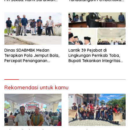
Dievaluasi
Tim Percepatan Ekspor
Dinas SDABMBK Medan
Lantik 39 Pejabat di
Terapkan Pola Jemput Bola,
Lingkungan Pemkab Toba,
Percepat Penanganan
Bupati Tekankan Integritas
Infrastruktur hingga Tingkat
dan Inovasi Pelayanan
Kecamatan
Rekomendasi untuk kamu