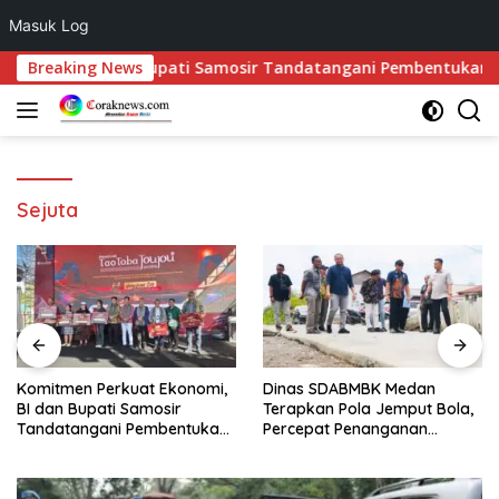
Masuk Log
Langsung
omi, BI dan Bupati Samosir Tandatangani Pembentukan Tim Pe
Breaking News
ke
konten
Sejuta
Dinas SDABMBK Medan
Lantik 39 Pejabat di
Terapkan Pola Jemput Bola,
Lingkungan Pemkab Toba,
Percepat Penanganan
Bupati Tekankan Integritas
Infrastruktur hingga Tingkat
dan Inovasi Pelayanan
Kecamatan