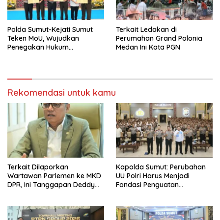
Polda Sumut-Kejati Sumut
Terkait Ledakan di
Teken MoU, Wujudkan
Perumahan Grand Polonia
Penegakan Hukum
Medan Ini Kata PGN
Profesional Tanpa Praktik
Transaksional
Rekomendasi untuk kamu
Terkait Dilaporkan
Kapolda Sumut: Perubahan
Wartawan Parlemen ke MKD
UU Polri Harus Menjadi
DPR, Ini Tanggapan Deddy
Fondasi Penguatan
PDIP
Profesionalisme dan
Akuntabilitas Personel