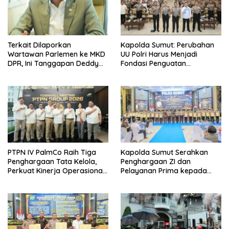
Terkait Dilaporkan
Kapolda Sumut: Perubahan
Wartawan Parlemen ke MKD
UU Polri Harus Menjadi
DPR, Ini Tanggapan Deddy
Fondasi Penguatan
PDIP
Profesionalisme dan
Akuntabilitas Personel
PTPN IV PalmCo Raih Tiga
Kapolda Sumut Serahkan
Penghargaan Tata Kelola,
Penghargaan ZI dan
Perkuat Kinerja Operasional
Pelayanan Prima kepada
dan Efisiensi
Satker Berprestasi