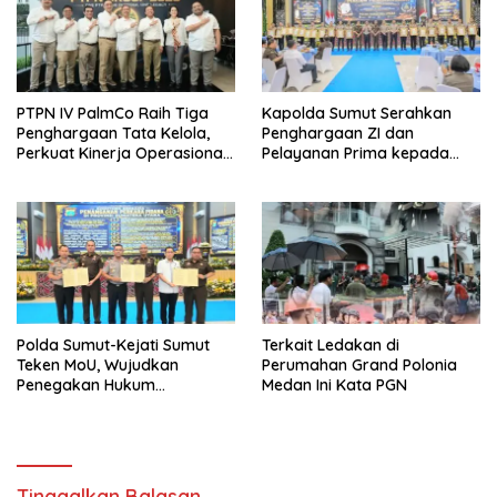
PTPN IV PalmCo Raih Tiga
Kapolda Sumut Serahkan
Penghargaan Tata Kelola,
Penghargaan ZI dan
Perkuat Kinerja Operasional
Pelayanan Prima kepada
dan Efisiensi
Satker Berprestasi
Polda Sumut-Kejati Sumut
Terkait Ledakan di
Teken MoU, Wujudkan
Perumahan Grand Polonia
Penegakan Hukum
Medan Ini Kata PGN
Profesional Tanpa Praktik
Transaksional
Tinggalkan Balasan