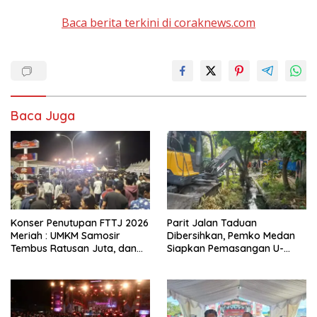
Baca berita terkini di coraknews.com
Baca Juga
Konser Penutupan FTTJ 2026
Parit Jalan Taduan
Meriah : UMKM Samosir
Dibersihkan, Pemko Medan
Tembus Ratusan Juta, dan
Siapkan Pemasangan U-
Digitalisasi Jadi Kunci
Ditch pada 2027
Pertumbuhan