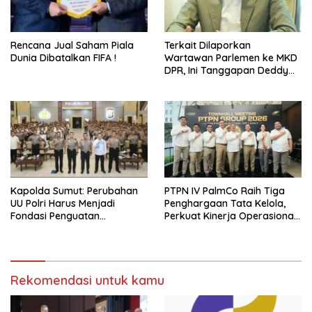
Rencana Jual Saham Piala
Terkait Dilaporkan
Dunia Dibatalkan FIFA !
Wartawan Parlemen ke MKD
DPR, Ini Tanggapan Deddy
PDIP
Kapolda Sumut: Perubahan
PTPN IV PalmCo Raih Tiga
UU Polri Harus Menjadi
Penghargaan Tata Kelola,
Fondasi Penguatan
Perkuat Kinerja Operasional
Profesionalisme dan
dan Efisiensi
Akuntabilitas Personel
Rekomendasi untuk kamu