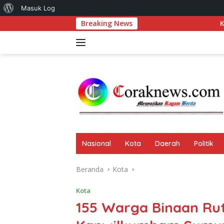
Tentang
Masuk Log
Langsung
Breaking News
Komitmen Perkuat Ekon
WordPress
ke
konten
Nasional
Kota
Daerah
Politik
Beranda
Kota
Kota
155 Warga Binaan Rut