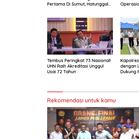
Pertama Di Sumut, Hatunggal
Operasio
Bangga pada POBSI
Putih Di
Tembus Peringkat 73 Nasional!
Kapolres 
UHN Raih Akreditasi Unggul
dengan La
Usai 72 Tahun
Dukung 
Keamana
Rekomendasi untuk kamu