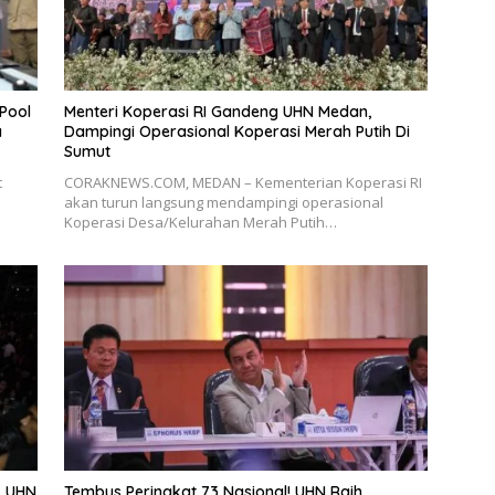
Pool
Menteri Koperasi RI Gandeng UHN Medan,
a
Dampingi Operasional Koperasi Merah Putih Di
Sumut
t
CORAKNEWS.COM, MEDAN – Kementerian Koperasi RI
akan turun langsung mendampingi operasional
Koperasi Desa/Kelurahan Merah Putih…
, UHN
Tembus Peringkat 73 Nasional! UHN Raih