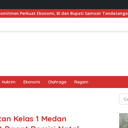
omi, BI dan Bupati Samosir Tandatangani Pembentukan Tim Pe
Hukrim
Ekonomi
Olahraga
Ragam
Cari
untu
an Kelas 1 Medan