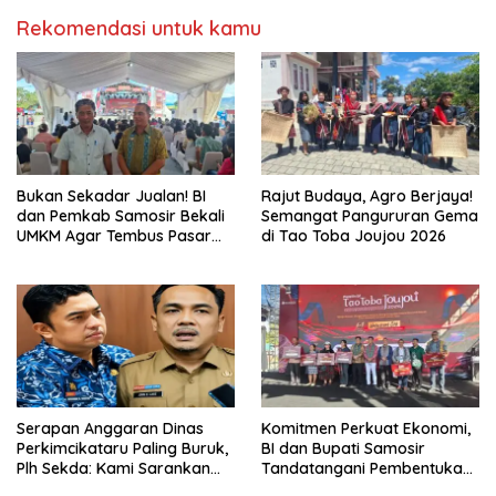
Rekomendasi untuk kamu
Bukan Sekadar Jualan! BI
Rajut Budaya, Agro Berjaya!
dan Pemkab Samosir Bekali
Semangat Pangururan Gema
UMKM Agar Tembus Pasar
di Tao Toba Joujou 2026
Luas
Serapan Anggaran Dinas
Komitmen Perkuat Ekonomi,
Perkimcikataru Paling Buruk,
BI dan Bupati Samosir
Plh Sekda: Kami Sarankan
Tandatangani Pembentukan
Dievaluasi
Tim Percepatan Ekspor