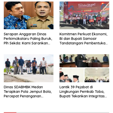
Serapan Anggaran Dinas
Komitmen Perkuat Ekonomi,
Perkimcikataru Paling Buruk,
BI dan Bupati Samosir
Plh Sekda: Kami Sarankan
Tandatangani Pembentukan
Dievaluasi
Tim Percepatan Ekspor
Dinas SDABMBK Medan
Lantik 39 Pejabat di
Terapkan Pola Jemput Bola,
Lingkungan Pemkab Toba,
Percepat Penanganan
Bupati Tekankan Integritas
Infrastruktur hingga Tingkat
dan Inovasi Pelayanan
Kecamatan