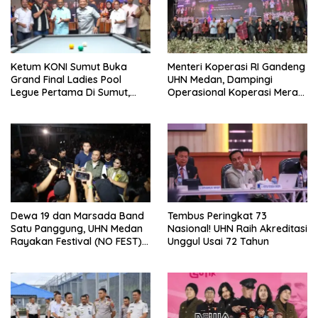
Ketum KONI Sumut Buka
Menteri Koperasi RI Gandeng
Grand Final Ladies Pool
UHN Medan, Dampingi
Legue Pertama Di Sumut,
Operasional Koperasi Merah
Hatunggal Bangga pada
Putih Di Sumut
POBSI
Dewa 19 dan Marsada Band
Tembus Peringkat 73
Satu Panggung, UHN Medan
Nasional! UHN Raih Akreditasi
Rayakan Festival (NO FEST)
Unggul Usai 72 Tahun
2026 dengan Semarak.