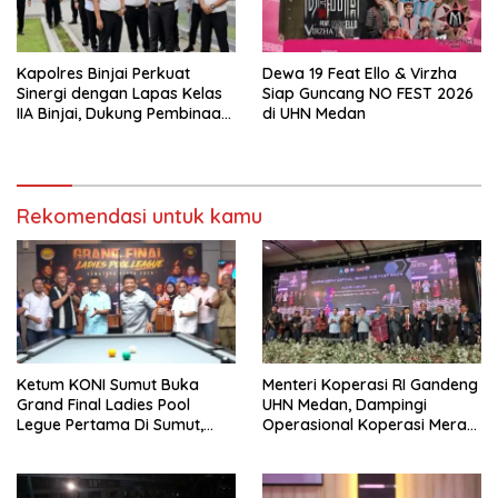
Kapolres Binjai Perkuat
Dewa 19 Feat Ello & Virzha
Sinergi dengan Lapas Kelas
Siap Guncang NO FEST 2026
IIA Binjai, Dukung Pembinaan
di UHN Medan
dan Keamanan
Pemasyarakatan
Rekomendasi untuk kamu
Ketum KONI Sumut Buka
Menteri Koperasi RI Gandeng
Grand Final Ladies Pool
UHN Medan, Dampingi
Legue Pertama Di Sumut,
Operasional Koperasi Merah
Hatunggal Bangga pada
Putih Di Sumut
POBSI