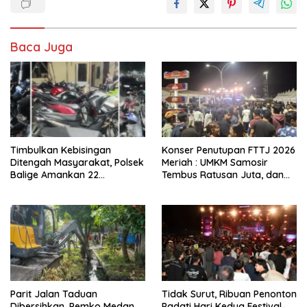
Baca Juga
Timbulkan Kebisingan
Konser Penutupan FTTJ 2026
Ditengah Masyarakat, Polsek
Meriah : UMKM Samosir
Balige Amankan 22
Tembus Ratusan Juta, dan
Kendaraan Bermotor
Digitalisasi Jadi Kunci
Knalpot Brong
Pertumbuhan
Parit Jalan Taduan
Tidak Surut, Ribuan Penonton
Dibersihkan, Pemko Medan
Padati Hari Kedua Festival