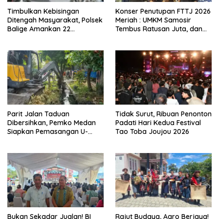
Timbulkan Kebisingan
Konser Penutupan FTTJ 2026
Ditengah Masyarakat, Polsek
Meriah : UMKM Samosir
Balige Amankan 22
Tembus Ratusan Juta, dan
Kendaraan Bermotor
Digitalisasi Jadi Kunci
Knalpot Brong
Pertumbuhan
Parit Jalan Taduan
Tidak Surut, Ribuan Penonton
Dibersihkan, Pemko Medan
Padati Hari Kedua Festival
Siapkan Pemasangan U-
Tao Toba Joujou 2026
Ditch pada 2027
Bukan Sekadar Jualan! BI
Rajut Budaya, Agro Berjaya!