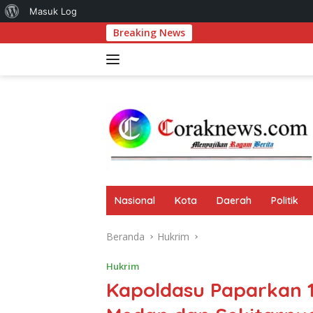
Tentang
Masuk Log
Langsung
Breaking News
Komitmen Perk
WordPress
ke
konten
Nasional
Kota
Daerah
Politik
Beranda
Hukrim
Hukrim
Kapoldasu Paparkan 