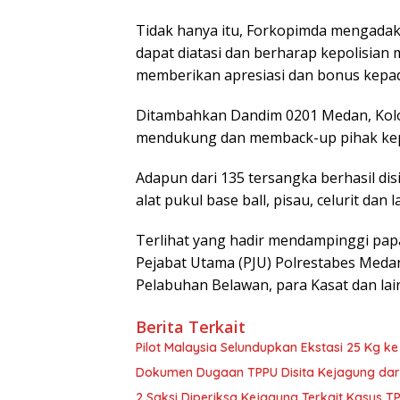
Tidak hanya itu, Forkopimda mengadakan
dapat diatasi dan berharap kepolisian
memberikan apresiasi dan bonus kepada
Ditambahkan Dandim 0201 Medan, Kolo
mendukung dan memback-up pihak kepo
Adapun dari 135 tersangka berhasil di
alat pukul base ball, pisau, celurit dan la
Terlihat yang hadir mendampinggi pa
Pejabat Utama (PJU) Polrestabes Meda
Pelabuhan Belawan, para Kasat dan lain-
Berita Terkait
Pilot Malaysia Selundupkan Ekstasi 25 Kg k
Dokumen Dugaan TPPU Disita Kejagung dar
2 Saksi Diperiksa Kejagung Terkait Kasus T