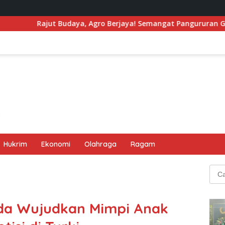
a, Agro Berjaya! Semangat Pangururan Gema di Tao Toba Jouj
Hukrim
Ekonomi
Olahraga
Ragam
Cari
untu
oda Wujudkan Mimpi Anak