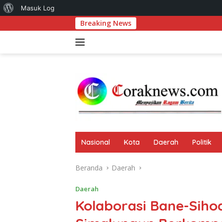
Tentang
Masuk Log
Langsung
Breaking News
Rajut Buday
WordPress
ke
konten
Nasional
Kota
Daerah
Politik
Beranda
Daerah
Daerah
Kolaborasi Bane-Sih