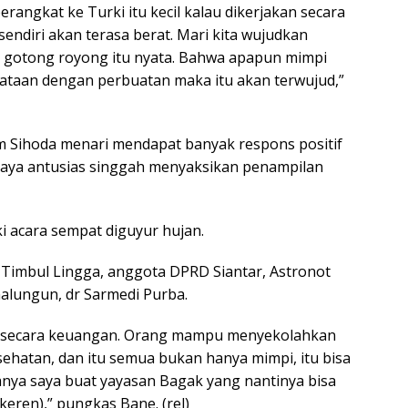
rangkat ke Turki itu kecil kalau dikerjakan secara
endiri akan terasa berat. Mari kita wujudkan
 gotong royong itu nyata. Bahwa apapun mimpi
rkataan dengan perbuatan maka itu akan terwujud,”
im Sihoda menari mendapat banyak respons positif
 raya antusias singgah menyaksikan penampilan
 acara sempat diguyur hujan.
r Timbul Lingga, anggota DPRD Siantar, Astronot
alungun, dr Sarmedi Purba.
a secara keuangan. Orang mampu menyekolahkan
atan, dan itu semua bukan hanya mimpi, itu bisa
kanya saya buat yayasan Bagak yang nantinya bisa
ren),” pungkas Bane. (rel)