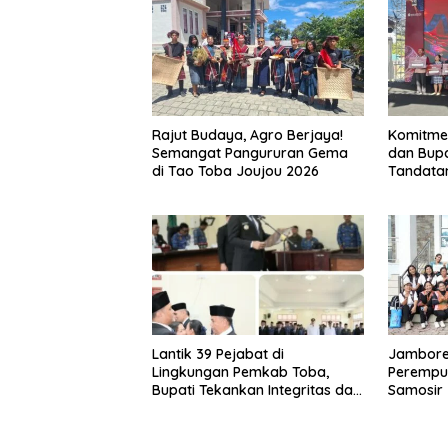
Rajut Budaya, Agro Berjaya!
Komitmen
Semangat Pangururan Gema
dan Bupa
di Tao Toba Joujou 2026
Tandata
Tim Perc
Lantik 39 Pejabat di
Jambore
Lingkungan Pemkab Toba,
Peremp
Bupati Tekankan Integritas dan
Samosir
Inovasi Pelayanan