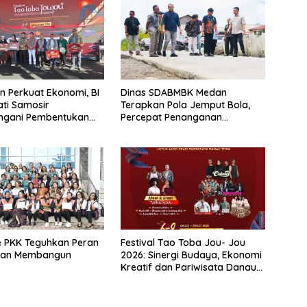
 Perkuat Ekonomi, BI
Dinas SDABMBK Medan
ti Samosir
Terapkan Pola Jemput Bola,
ngani Pembentukan
Percepat Penanganan
epatan Ekspor
Infrastruktur hingga Tingkat
Kecamatan
 PKK Teguhkan Peran
Festival Tao Toba Jou- Jou
uan Membangun
2026: Sinergi Budaya, Ekonomi
Kreatif dan Pariwisata Danau
Toba