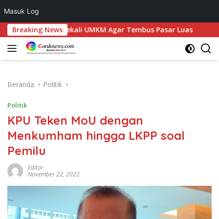
Masuk Log
Langsung
 Samosir Bekali UMKM Agar Tembus Pasar Luas
Breaking News
Rajut B
ke
konten
Beranda
Politik
Politik
KPU Teken MoU dengan
Menkumham hingga LKPP soal
Pemilu
Editor
November 22, 2022