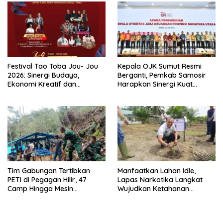
Festival Tao Toba Jou- Jou
Kepala OJK Sumut Resmi
2026: Sinergi Budaya,
Berganti, Pemkab Samosir
Ekonomi Kreatif dan
Harapkan Sinergi Kuat
Pariwisata Danau Toba
Dorong Ekonomi Daerah
Tim Gabungan Tertibkan
Manfaatkan Lahan Idle,
PETI di Pegagan Hilir, 47
Lapas Narkotika Langkat
Camp Hingga Mesin
Wujudkan Ketahanan
Dimusnahkan
Pangan Lewat Budidaya
Hortikultura Pepaya
California