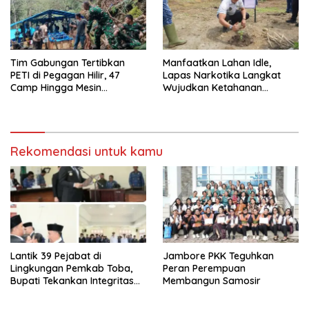
Tim Gabungan Tertibkan
Manfaatkan Lahan Idle,
PETI di Pegagan Hilir, 47
Lapas Narkotika Langkat
Camp Hingga Mesin
Wujudkan Ketahanan
Dimusnahkan
Pangan Lewat Budidaya
Hortikultura Pepaya
California
Rekomendasi untuk kamu
Lantik 39 Pejabat di
Jambore PKK Teguhkan
Lingkungan Pemkab Toba,
Peran Perempuan
Bupati Tekankan Integritas
Membangun Samosir
dan Inovasi Pelayanan