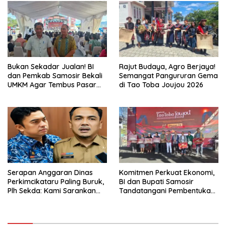
Bukan Sekadar Jualan! BI
Rajut Budaya, Agro Berjaya!
dan Pemkab Samosir Bekali
Semangat Pangururan Gema
UMKM Agar Tembus Pasar
di Tao Toba Joujou 2026
Luas
Serapan Anggaran Dinas
Komitmen Perkuat Ekonomi,
Perkimcikataru Paling Buruk,
BI dan Bupati Samosir
Plh Sekda: Kami Sarankan
Tandatangani Pembentukan
Dievaluasi
Tim Percepatan Ekspor