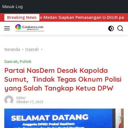
Masuk Log
Langsung
hkan, Pemko Medan Siapkan Pemasangan U-Ditch pada 2027
Breaking News
ke
konten
Beranda
Daerah
Daerah
,
Politik
Partai NasDem Desak Kapolda
Sumut, Tindak Tegas Oknum Polisi
yang Salah Tangkap Ketua DPW
Editor
Oktober 17, 2025