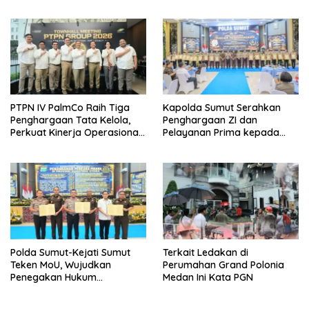
PDIP
Profesionalisme dan
Akuntabilitas Personel
PTPN IV PalmCo Raih Tiga
Kapolda Sumut Serahkan
Penghargaan Tata Kelola,
Penghargaan ZI dan
Perkuat Kinerja Operasional
Pelayanan Prima kepada
dan Efisiensi
Satker Berprestasi
Polda Sumut-Kejati Sumut
Terkait Ledakan di
Teken MoU, Wujudkan
Perumahan Grand Polonia
Penegakan Hukum
Medan Ini Kata PGN
Profesional Tanpa Praktik
Transaksional