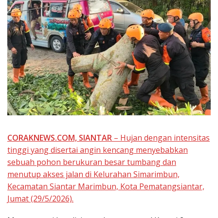
CORAKNEWS.COM, SIANTAR
– Hujan dengan intensitas
tinggi yang disertai angin kencang menyebabkan
sebuah pohon berukuran besar tumbang dan
menutup akses jalan di Kelurahan Simarimbun,
Kecamatan Siantar Marimbun, Kota Pematangsiantar,
Jumat (29/5/2026).