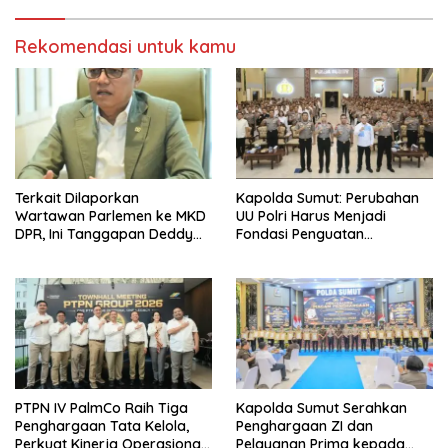
Rekomendasi untuk kamu
Terkait Dilaporkan
Kapolda Sumut: Perubahan
Wartawan Parlemen ke MKD
UU Polri Harus Menjadi
DPR, Ini Tanggapan Deddy
Fondasi Penguatan
PDIP
Profesionalisme dan
Akuntabilitas Personel
PTPN IV PalmCo Raih Tiga
Kapolda Sumut Serahkan
Penghargaan Tata Kelola,
Penghargaan ZI dan
Perkuat Kinerja Operasional
Pelayanan Prima kepada