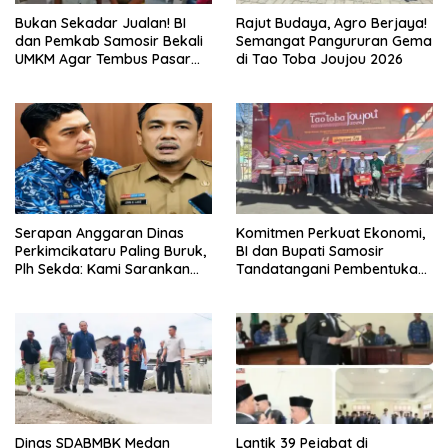
Bukan Sekadar Jualan! BI
Rajut Budaya, Agro Berjaya!
dan Pemkab Samosir Bekali
Semangat Pangururan Gema
UMKM Agar Tembus Pasar
di Tao Toba Joujou 2026
Luas
Serapan Anggaran Dinas
Komitmen Perkuat Ekonomi,
Perkimcikataru Paling Buruk,
BI dan Bupati Samosir
Plh Sekda: Kami Sarankan
Tandatangani Pembentukan
Dievaluasi
Tim Percepatan Ekspor
Dinas SDABMBK Medan
Lantik 39 Pejabat di