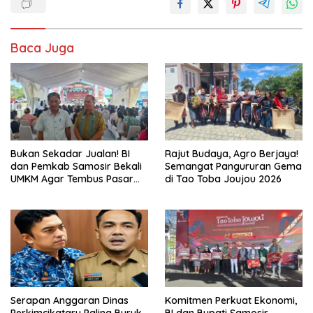
Baca Juga
Bukan Sekadar Jualan! BI
Rajut Budaya, Agro Berjaya!
dan Pemkab Samosir Bekali
Semangat Pangururan Gema
UMKM Agar Tembus Pasar
di Tao Toba Joujou 2026
Luas
Serapan Anggaran Dinas
Komitmen Perkuat Ekonomi,
Perkimcikataru Paling Buruk,
BI dan Bupati Samosir