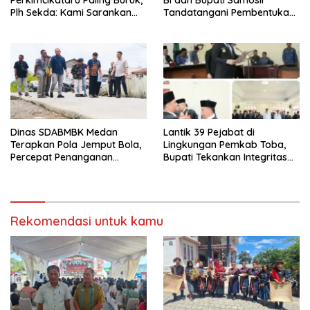
Plh Sekda: Kami Sarankan
Tandatangani Pembentukan
Dievaluasi
Tim Percepatan Ekspor
Dinas SDABMBK Medan
Lantik 39 Pejabat di
Terapkan Pola Jemput Bola,
Lingkungan Pemkab Toba,
Percepat Penanganan
Bupati Tekankan Integritas
Infrastruktur hingga Tingkat
dan Inovasi Pelayanan
Kecamatan
Rekomendasi untuk kamu