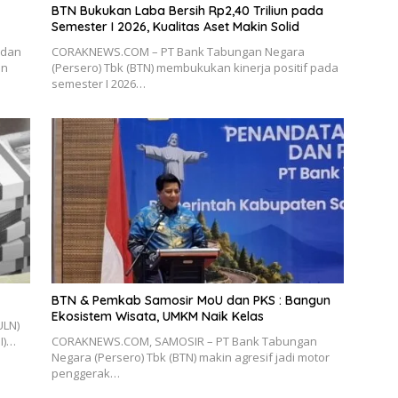
BTN Bukukan Laba Bersih Rp2,40 Triliun pada
Semester I 2026, Kualitas Aset Makin Solid
 dan
CORAKNEWS.COM – PT Bank Tabungan Negara
an
(Persero) Tbk (BTN) membukukan kinerja positif pada
semester I 2026…
BTN & Pemkab Samosir MoU dan PKS : Bangun
Ekosistem Wisata, UMKM Naik Kelas
ULN)
I)…
CORAKNEWS.COM, SAMOSIR – PT Bank Tabungan
Negara (Persero) Tbk (BTN) makin agresif jadi motor
penggerak…