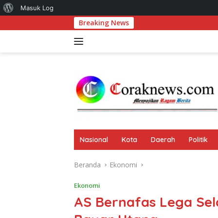
Tentang
Masuk Log
Langsung
Breaking News
Komitmen
WordPress
ke
konten
Nasional
Kota
Daerah
Politik
Beranda
Ekonomi
Ekonomi
AS Bernafas Lega Se