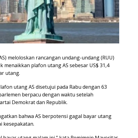
(AS) meloloskan rancangan undang-undang (RUU)
uk menaikkan plafon utang AS sebesar US$ 31,4
ar utang.
afon utang AS disetujui pada Rabu dengan 63
parlemen berpacu dengan waktu setelah
artai Demokrat dan Republik.
atkan bahwa AS berpotensi gagal bayar utang
ai kesepakatan.
 bayar utang malam ini,” kata Pemimpin Mayoritas