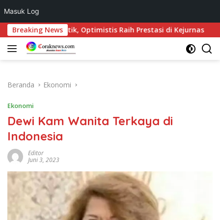
Masuk Log
Langsung
ilantik, Optimistis Raih Prestasi di Kejurnas
Breaking News
Konser P
ke
konten
Beranda
Ekonomi
Ekonomi
Dewi Kam Wanita Terkaya di
Indonesia
Editor
Juni 3, 2023